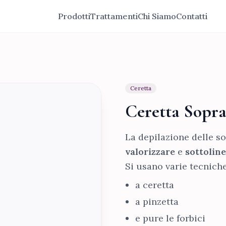
Prodotti
Trattamenti
Chi Siamo
Contatti
Ceretta
Ceretta Sopra
La depilazione delle s
valorizzare
e
sottolin
Si usano varie tecniche
a ceretta
a pinzetta
e pure le forbici