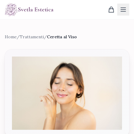
Svetla Estetica
Prodotti
Home
/
Trattamenti
/
Ceretta al Viso
Trattamenti
Chi Siamo
Contatti
Accedi